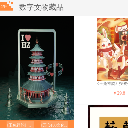
数字文物藏品
2F
昊藏天下Z2015年中国航天钞纪念钞全新中国航天钞艺纪念券航天钞单张
2022年虎年纪念币虎年生肖贺岁币10元面值第二轮十二生肖硬币收藏单枚（送小圆盒）
5欧元全新欧盟纸币钱币欧元区收藏各国外国钱币收藏包真2013
OGDA美国百万币钞自由女神外国钱币纸币大面值趣味钞收藏非流通
【按图发货】清朝古钱币大清
元真品收
￥398
《玉兔祥韵》投资
￥29.8
《玉兔祥韵》投资价值报告
《匠心100文化砖》投资价值报告
龙诚邮币2022北京冬奥会纪