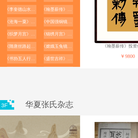
运动
￥200
《李奎德山水画》投资价值报告
《翰墨薪传》投资价值报告
《沧海一粟》投资价值报告
《中国强铜镜》投资价值报告
《织梦月宫》投资价值报告
《锦绣月宫》投资价值报告
《翰墨薪传》投资
《隋唐丝路起点》投资价值报告
《嫦娥玉兔镜》投资价值报告
￥9800
《书协五人行》投资价值报告
《盛世吉祥》投资价值报告
《林佳雅韵》投资价值报告
《十二生肖》投资价值报告
瑞宝金泉第四套人民币第4版
四版老
￥50
华夏张氏杂志
3F