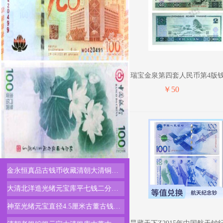
瑞宝金泉第四套人民币第4版
四版老
￥50
金永恒真品古钱币收藏清朝大清铜币铜元户部丙午当制钱十文光绪年造鄂
大清北洋造光绪元宝库平七钱二分金币硬币评级币清朝金币评级金币
神至光绪元宝直径4.5厘米古董古钱币老物件旧物大清铜币铜元银币铜币4.5cm一枚