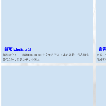
颛顼[zhuān xū]
帝喾
颛顼简介： 颛顼[zhuān xū](生卒年月不详)：本名乾荒，号高阳氏，
帝喾三
黄帝之孙，昌意之子，中国上
能够明