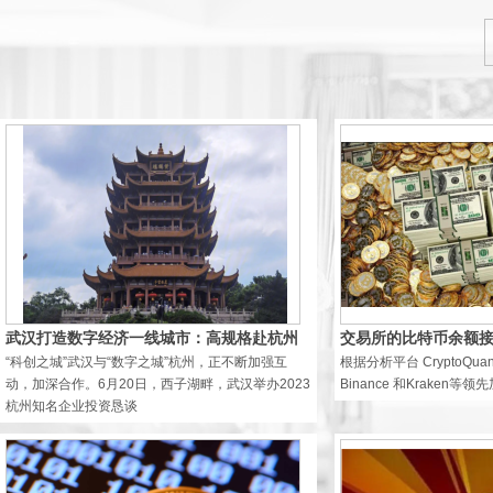
金永恒真品古钱币收藏清朝大
铜元户部
￥398
武汉打造数字经济一线城市：高规格赴杭州
交易所的比特币余额接
“科创之城”武汉与“数字之城”杭州，正不断加强互
根据分析平台 CryptoQuan
招
动，加深合作。6月20日，西子湖畔，武汉举办2023
Binance 和Kraken
杭州知名企业投资恳谈