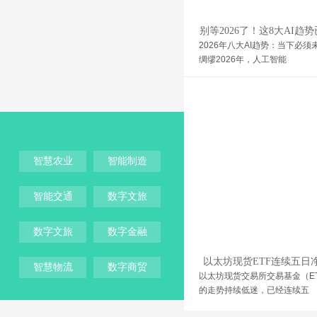
别等2026了！这8大AI趋
前引爆
2026年八大AI趋势：当下必须
绸缪2026年，人工智能
张姓始祖挥公
智慧农业
智能制造
智能交通
数字文旅
数字文旅
数字金融
以太坊现货ETF连续五日
智慧物流
数字商贸
出 创下单周
以太坊现货交易所交易基金（E
的走势持续低迷，已经连续五