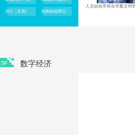
人文始祖帝喾在华夏文明
2022（壬寅）年公祭伏羲大典祭文
张姓始祖挥公功德图
入住世界张氏大宗祠的肇基先祖之宋飞符地主张福公
尧帝与中华张姓祖根地濮阳的历史渊源
帝颛顼与张姓祖根地濮阳的渊源
数字彩绘铜车马-立车
数智G60—专家讲专题数字资产
2023上海数据交易所·中秋节限定数字资产
我爱杭州·交通卡数字纪念品
夏 镶嵌十字纹方钺
数字经济
5F
第37届秦淮灯会数字灯组系列·浣溪沙
唐花瓣形胭脂金盒
凌烟阁二十四功臣之一濮