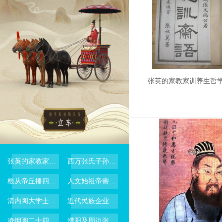
《织梦月宫》投资
￥8580
昊藏天下Z2015年中国航天钞
新
张英的家教家训养生哲
￥100
《嫦娥玉兔镜》投
张英的家教家训养生哲学《聪训斋语》
西万张氏子孙与邻里600余年不红脸，传承先祖“百忍”之志！
￥288
根从帝丘播四海 枝向五湖耀寰球---张姓先民自祖根地濮阳播迁世界各地的历史脉络
人文始祖帝喾在华夏文明长河中的伟大功德
清内阁大学士张英张廷玉家族
近代民族企业家——张謇
凌烟阁二十四功臣之一濮阳南乐县张公谨
濮阳及周边张氏家谱摘要之范县《张桥张氏族谱》摘要