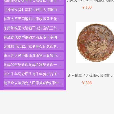
昊藏天下Z2015年中国航天钞
清朝老银锭银元宝大清银库古董古玩古老银币足银碎银东昌造中号足银一枚重125克
新
￥100
【按图发货】清朝古钱币大清铜币铜元真品收藏品阳淮九焰短云龙（003）
神至太平天国铜钱古币收藏圣宝花钱厌胜钱十二生肖花钱大清母钱
东庸堂银圆大清银币龙洋宣统三年曲须龙银元古董古玩工艺古钱币大洋1枚价格
神至古代钱币铜钱大清五帝十帝铜币咸丰元宝当千雕花稀有花钱SN0926红色
龙诚邮币2022北京冬奥会纪念币冬季运动会流通纪念币硬币钱币纯色单枚（冰上运动）送圆盒
第三套人民币纸币真币第三版钱币收藏1972年5角五角伍角纺织单张
抗战70年纪念币抗战胜利纪念币一元硬币收藏带保护盒银行原卷单枚
2021牛年纪念币生肖牛年贺岁普通纪念币单枚全款
金永恒真品古钱币收藏清朝大
铜元户部
￥398
瑞宝金泉第四套人民币第4版钱币中国四版老钱大小全套纪念册全新1980年贰圆802二元两块单张
第三套人民币纸币真币第三版钱币收藏1962年1角一角壹角全新单张
美国纪念钞美元收藏全新100元真品
2023年兔年纪念币第二轮生肖二兔10元贺岁币普通流通纪念币29枚纪念币全套