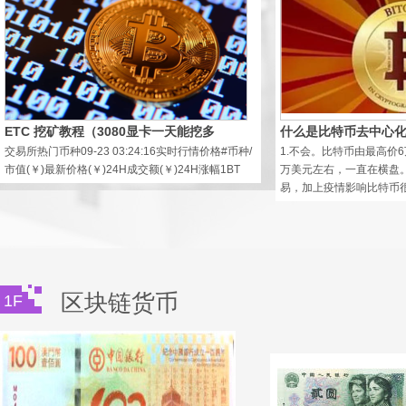
【按图发货】清朝古钱币大清
元真品收
￥398
ETC 挖矿教程（3080显卡一天能挖多
什么是比特币去中心化
交易所热门币种09-23 03:24:16实时行情价格#币种/
1.不会。比特币由最高价
市值(￥)最新价格(￥)24H成交额(￥)24H涨幅1BT
万美元左右，一直在横盘
易，加上疫情影响比特币
龙诚邮币2022北京冬奥会纪
运动
区块链货币
1F
￥200