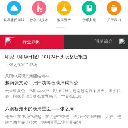
据
世界张氏商城
数字 AI技术
数字资产
货币典藏
关于我们
明星简介
行业新闻
印尼《印华日报》10月24日头版整版报道
世张之夜宜兰登场
风雨中展现宗亲团结精神
越南张文贤、张曰功等莅濮拜谒挥公
世界张氏总会第十届恳亲大会于2025年10月2
云天收夏色，木叶动秋声。8月6-7日，越南越南议案张氏、国会代
表、国家劳动英雄张文贤宗长，世界张氏总
六洞桥走出的晚清重臣——张之洞
他毕生在逆境中崛起，在忧患中奋进，致力于实业救国，大胆引进、
融合西方先进技术，为中国重工业首开先河，