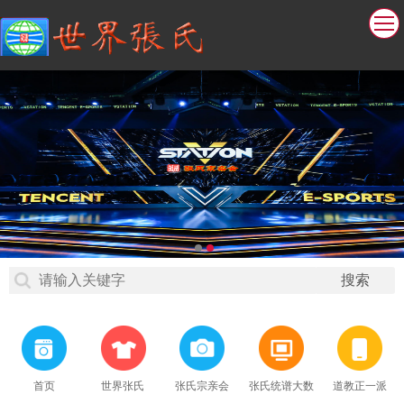
首页
世界张氏
张氏宗亲会
张氏统谱大数
道教正一派