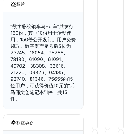
权益
7
7
7
4
4
5
8
9
0
“数字彩绘铜车马-立车”共发行
160份，其中10份用于活动使
用，150份公开发行。用户免费
领取。数字资产尾号后5位为
23745、18054、95266、
78180、61090、61091、
49702、38308、32616、
21220、09826、04135、
92740、81346、75655的15
位用户，可获得价值10元的“兵
马俑文创笔记本”1件，共15
件。
数
数
数
字
字
字
权益动态
彩
彩
彩