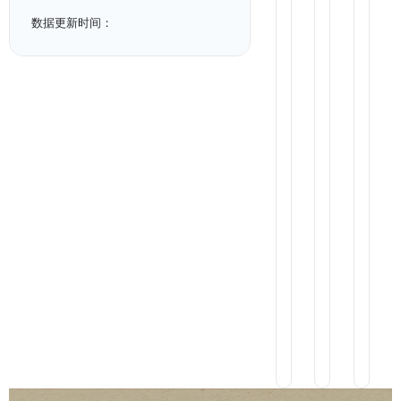
绘
绘
绘
铜
铜
铜
数据更新时间：
车
车
车
马-
马-
马-
立
立
立
车
车
车
#
#
#
1
1
1
6
6
6
1
1
1
2
2
2
9
9
9
9
9
9
7
7
7
8
8
8
9
9
9
7
7
7
6
6
6
数
数
数
3
3
3
字
字
字
5
5
5
彩
彩
彩
2
2
2