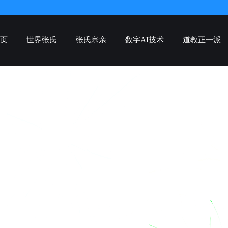
页
世界张氏
张氏宗亲
数字AI技术
道教正一派