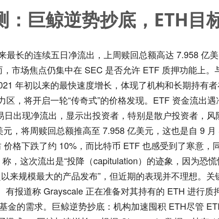
预测：巨鲸逆势抄底，ETH目标
来最长的连续五日净流出，上周赎回总额高达 7.958 亿美元
场焦点仍集中在 SEC 是否允许 ETF 质押功能上。与此
以 2021 年初以来的最快速度增长，体现了机构和长期持有者
元的长期阻力区，将开启一轮“传奇式”的价格发现。ETF 资金
日出现净流出，显示出投资者，特别是散户投资者，风险胃口正
美元，将周赎回总额推高至 7.958 亿美元，这也是自 9
价格下跌了约 10%，而比特币 ETF 也感受到了寒意，同期
ull 称，这次流出是“投降（capitulation）的迹象，因
F 仍是“有史以来规模最大的产品发布”，但近期的表现并不理想
场。有报道称 Grayscale 正在准备对其持有的 ETH 进
基金的需求。巨鲸逆势抄底：机构加速囤积 ETH尽管 E