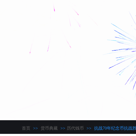
首页
>>
货币典藏
>>
历代钱币
>>
抗战70年纪念币抗战