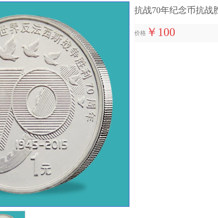
抗战70年纪念币抗
￥100
价格
收藏