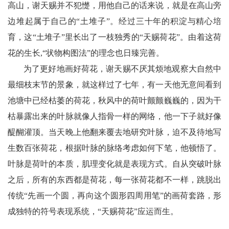
高山，谢天赐并不犯憷，用他自己的话来说，就是在高山旁
边堆起属于自己的“土堆子”。经过三十年的积淀与精心培
育，这“土堆子”里长出了一枝独秀的“天赐荷花”。由着这荷
花的生长,“状物构图法”的理念也日臻完善。
为了更好地画好荷花，谢天赐不厌其烦地观察大自然中
最细枝末节的景象，就这样过了七年，有一天他无意间看到
池塘中已经枯萎的荷花，秋风中的荷叶颤颤巍巍的，因为干
枯暴露出来的叶脉就像人指骨一样的网络，他一下子就好像
醍醐灌顶。当天晚上他翻来覆去地研究叶脉，迫不及待地写
生数百张荷花，根据叶脉的脉络考虑如何下笔，他顿悟了。
叶脉是荷叶的本质，肌理变化就是表现方式。自从突破叶脉
之后，所有的东西都是荷花，每一张荷花都不一样，跳脱出
传统“先画一个圆，再向这个圆形四周用笔”的画荷套路，形
成独特的符号表现系统，“天赐荷花”应运而生。