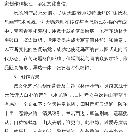
家创作积极性、坚定文化自信。
该系列作品充分展示了谢天赐老师独特强烈的“谢氏花
鸟画”艺术风貌。谢天赐老师在传统与当代激烈碰撞的动荡
中，带着希望和梦想，用数十载的笔墨磨炼，以荷花题材为
突破口，概念重组，运用泼墨构成大写意阐述哲理和佛意，
以不断变化的空间错觉，成功地使花鸟画的古典图式走向当
代形态。在荷花题材的成功，伸延到花鸟画的众多领域，作
品随意随形，浑然一体，张扬着时代精神。
5、创作背景
该文化艺术品创作背景及主题《林佳雅韵》灵感来源于
元代诗人白朴的诗作《水龙吟·九日同诸公会饮钟山望草堂
有感》。全文如下：倚天钟阜龙蟠，四时青壁云烟润。陂陀
十里，苍鬓夹路，清风缓引。兰若西边，草堂别崦，遗基犹
认。自猿惊鹤怨，山人去后，谁更向、此中隐。独爱丹崖碧
岭，枕平川、人家相近。登临对酒，茱萸香细，莓苔坐稳。