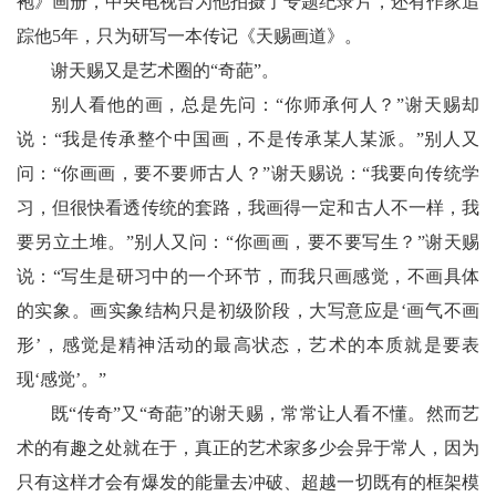
袍》画册，中央电视台为他拍摄了专题纪录片，还有作家追
踪他5年，只为研写一本传记《天赐画道》。
谢天赐又是艺术圈的“奇葩”。
别人看他的画，总是先问：“你师承何人？”谢天赐却
说：“我是传承整个中国画，不是传承某人某派。”别人又
问：“你画画，要不要师古人？”谢天赐说：“我要向传统学
习，但很快看透传统的套路，我画得一定和古人不一样，我
要另立土堆。”别人又问：“你画画，要不要写生？”谢天赐
说：“写生是研习中的一个环节，而我只画感觉，不画具体
的实象。画实象结构只是初级阶段，大写意应是‘画气不画
形’，感觉是精神活动的最高状态，艺术的本质就是要表
现‘感觉’。”
既“传奇”又“奇葩”的谢天赐，常常让人看不懂。然而艺
术的有趣之处就在于，真正的艺术家多少会异于常人，因为
只有这样才会有爆发的能量去冲破、超越一切既有的框架模