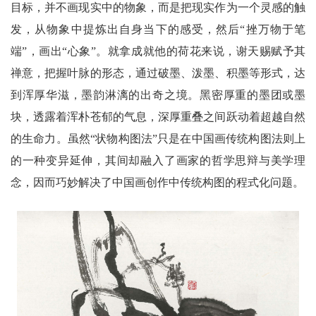
目标，并不画现实中的物象，而是把现实作为一个灵感的触
发，从物象中提炼出自身当下的感受，然后“挫万物于笔
端”，画出“心象”。就拿成就他的荷花来说，谢天赐赋予其
禅意，把握叶脉的形态，通过破墨、泼墨、积墨等形式，达
到浑厚华滋，墨韵淋漓的出奇之境。黑密厚重的墨团或墨
块，透露着浑朴苍郁的气息，深厚重叠之间跃动着超越自然
的生命力。虽然“状物构图法”只是在中国画传统构图法则上
的一种变异延伸，其间却融入了画家的哲学思辩与美学理
念，因而巧妙解决了中国画创作中传统构图的程式化问题。