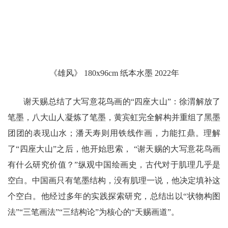
《雄风》 180x96cm 纸本水墨 2022年
谢天赐总结了大写意花鸟画的“四座大山”：徐渭解放了
笔墨，八大山人凝炼了笔墨，黄宾虹完全解构并重组了黑墨
团团的表现山水；潘天寿则用铁线作画，力能扛鼎。理解
了“四座大山”之后，他开始思索， “谢天赐的大写意花鸟画
有什么研究价值？”纵观中国绘画史，古代对于肌理几乎是
空白。中国画只有笔墨结构，没有肌理一说，他决定填补这
个空白。他经过多年的实践探索研究，总结出以“状物构图
法”“三笔画法”“三结构论”为核心的“天赐画道”。