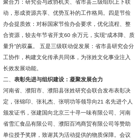
聚合力：研究会与政协机关、省市县三级组织上下联
动，形成资源共享、优势互补的工作格局。
四是
节俭
办会提质效：对标国家节俭办会要求，优化流程、整
合资源，较去年节省开支
60 余万元，实现“成本降、质
量升”的双赢。
五是
三级联动促发展：省市县研究会分
工协作，构建文化传承共同体，为张姓文化事业注入
长效发展动能。
二、
表彰先进与组织建设：凝聚发展合力
河南省、濮阳市、濮阳县张姓研究会联合发布表彰决
定，张锦印、张礼杰、张明功等领导向
21 名先进个人
颁发证书，张建国向北京三十寻一味有限公司、河南
省雪汇食品有限公司、濮阳百鸿商贸有限公司等赞助
单位授予奖牌，致谢其为活动提供的物质保障。会议