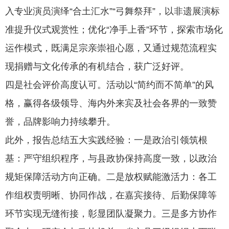
入专业演员演绎
“合土汇水”“弓舞祭拜”，以非遗展演标
准提升仪式观赏性；优化“净手上香”环节，探索市场化
运作模式，既满足宗亲崇祖心愿，又通过规范流程实
现捐赠与文化传承的有机结合，获广泛好评。
四
是
社会评价高度认可
。
活动以
“简约而不简单”的风
格，赢得各级领导、海内外来宾及社会各界的一致赞
誉，品牌影响力持续攀升。
此外，报告总结五大实践经验：
一是
政治引领筑根
基：严守组织程序，与县政协保持高度一致，以政治
规矩保障活动方向正确。
二是
放权赋能激活力：各工
作组权责明晰、协同作战，在嘉宾接待、后勤保障等
环节实现无缝衔接，彰显团队凝聚力。
三是
多方协作