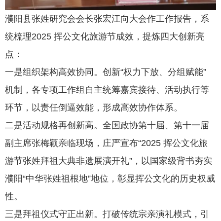
濮阳县张姓研究会会长张宏江向大会作工作报告，系
统梳理
2025 挥公文化旅游节成效，提炼四大创新亮
点：
一
是
组织架构高效协同
。
创新
“权力下放、分组赋能”
机制，各专项工作组自主统筹嘉宾接待、活动执行等
环节，以责任倒逼效能，形成高效协作体系。
二
是
活动规格再创新高
。
全国政协第十届、第十一届
副主席张梅颖亲临现场，庄严宣布
“2025 挥公文化旅
游节张姓拜祖大典非遗展演开礼”，以国家级背书夯实
濮阳“中华张姓祖根地”地位，彰显挥公文化的历史权威
性。
三
是
拜祖仪式守正出新
。
打破传统宗亲演礼模式，引