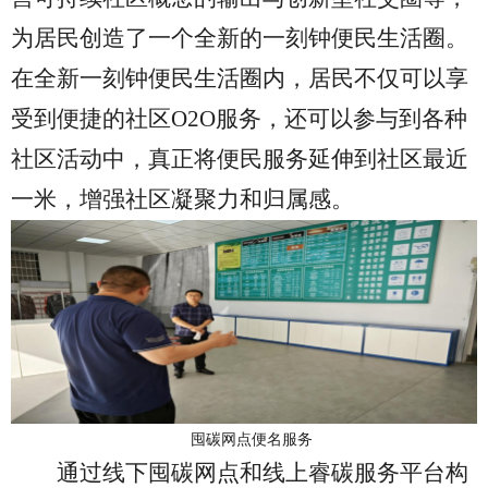
为居民创造了一个
全新的一刻钟便民生活圈。
在
全新一刻钟便民
生活圈内，居民
不仅
可以享
受到便捷的
社区
O2O
服务，还可以参与到各种
社区活动中，
真正将
便民服务延伸到社区最
近
一米
，
增强社区凝聚力和归属感。
囤碳网点便名服务
通过
线下囤碳网点和线上睿碳服务平台构