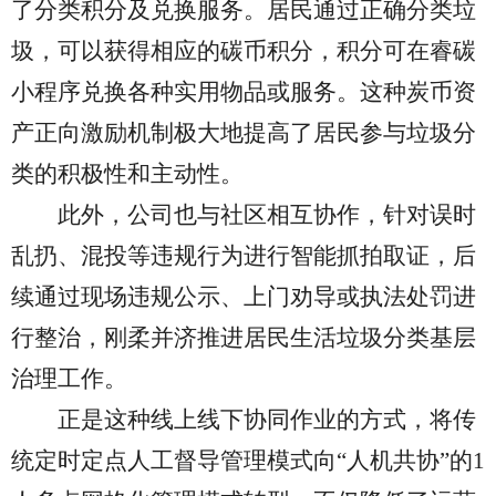
了
分类积分及兑换服务。居民通过正确分类垃
圾，可以获得相应的碳币积分，积分可在
睿碳
小程序
兑换各种实用物品或服务。这种
炭币资
产
正向激励机制极大地提高了居民参与垃圾分
类的积极性和主动性。
此外
，
公司
也与社区相互协作，针对误时
乱扔、混投等违规行为进行智能抓拍取证，后
续通过现场违规公示、上门劝导或执法处罚进
行整治，刚柔并济推进居民生活垃圾分类基层
治理工作。
正是这种
线上线下协同作业
的
方式，
将
传
统
定时定点人工督导管理模式向
“人机共协”的1