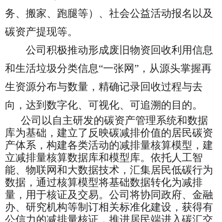
务、搬家、跑腿等）、社会公益活动报名以及
碳资产提现等。
公司
积极推动形成废旧物资回收利用信息
和生活垃圾分类信息
“一张网”，从源头掌握再
生资源分布与数量，精确记录回收过程与去
向，达到数字化、可视化、可追溯的目的。
公司
以自主研发的碳
资产
管理系统和数据
库为基础，
建立
了
反映碳减排价值的居民碳资
产体系，
构建各类活动的减排量核算模型，建
立减排量核算数据库和模型库。
依托人工智
能、
物联网和大数据
技术
，
汇集居民低碳行为
数据，通过核算模型将基础数据转化为减排
量，用于核证及交易。
公司
将
协同政府
、金融
办、研究机构等
制订
相关标准化建设，获得有
公信力的减排量核证，推进居民端进入碳汇交