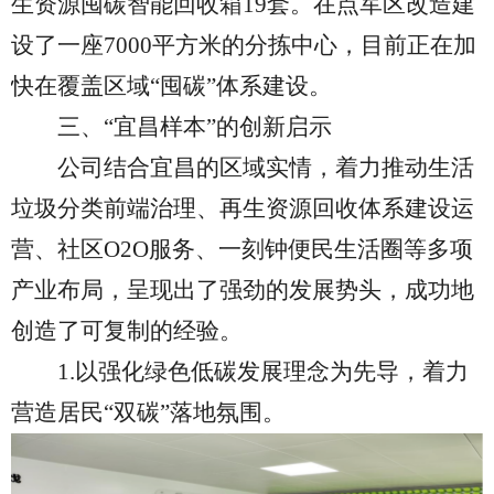
生资源囤碳智能回收箱19套。在点军区改造建
设了一座7000平方米的分拣中心，目前正在加
快在覆盖区域“囤碳”体系建设。
三
、
“
宜昌样本
”
的创新启示
公司
结合
宜昌
的
区域实情
，
着力
推动生活
垃圾分类前端治理、再生资源回收体系建设运
营、社区
O2O服务、一刻钟便民生活圈等
多项
产业布局
，
呈现出了强劲的发展势头
，
成功地
创造了可复制的经验。
1.
以强化绿色低碳发展理念为先导，着力
营造居民
“双碳”落地氛围。