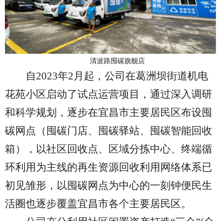
清波路囤碳旗舰店
自
2023年2月
起，公司在葛洲坝街道机电
花苑小区启动了试点运营项目，通过深入调研
和科学规划，逐步在宜昌市主要居民区布设囤
碳网点（囤碳门店、囤碳驿站、囤碳智能回收
箱）
，以社区回收点、区域分拣中心、终端循
环利用为主线的再生资源回收利用网络体系已
初见雏形
，
以囤碳网点为中心的一刻钟便民生
活圈也逐步覆盖宜昌市各个主要居民区
。