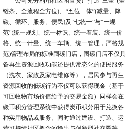
公司充分
利用社区闲置资产打造
“三全”(全
链条、全流程全方位)、“五位一体”(减量、降
碳、循环、服务、便民)及“七统
一
”
与
“一规
范”(统一规划、统一标识、统一着装、统一价
格、统一计量、统一车辆、统一管理，严格规
范)管理布局
的标准囤碳门店，
囤碳门店不仅具
备再生资源回收功能还提供常态化的便民服务
（洗衣、家政及家电维修等），居民参与再生
资源回收的低碳行为不仅可以获得现金（
基于
可回收物市场价值给予的交易金额
）同样会在
碳币积分管理系统中获得炭币积分用于兑换各
种实用物品或服务。同时
通过建设、打造、运
营可持续社区概念的输出与创新型社交圈等，