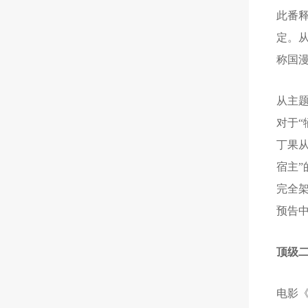
此番
定。
称国漫
从主题
对于“
丁果从
宿主
完全架
预告
顶级
电影