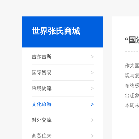
世界张氏商城
“国
吉尔吉斯
作为
国际贸易
观与复
布终
跨境物流
出想象
文化旅游
本周末
对外交流
商贸往来