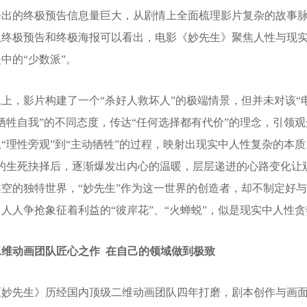
释出的终极预告信息量巨大，从剧情上全面梳理影片复杂的故事脉
从终极预告和终极海报可以看出，电影《妙先生》聚焦人性与现
中的“少数派”。
上，影片构建了一个“杀好人救坏人”的极端情景，但并未对该“
牺牲自我”的不同态度，传达“任何选择都有代价”的理念，引领
“理性旁观”到“主动牺牲”的过程，映射出现实中人性复杂的本
”的生死抉择后，逐渐爆发出内心的温暖，层层递进的心路变化让
空的独特世界，“妙先生”作为这一世界的创造者，却不制定好与
中人人争抢象征着利益的“彼岸花”、“火蝉蜕”，似是现实中人性
二维动画团队匠心之作 在自己的领域做到极致
《妙先生》历经国内顶级二维动画团队四年打磨，剧本创作与画