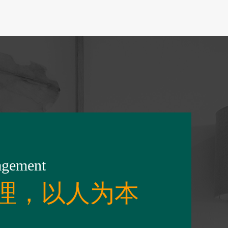
agement
理，
以人为本