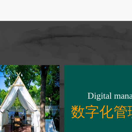
Digital man
数字化管