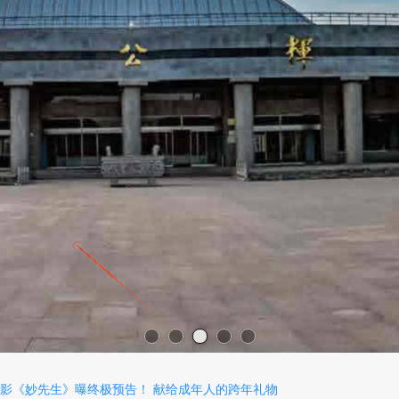
电影《妙先生》曝终极预告！ 献给成年人的跨年礼物