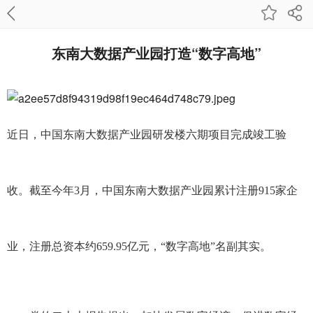
东南大数据产业园打造“数字高地”
近日，中国东南大数据产业园研发楼六期项目完成竣工验
收。截至今年3月，中国东南大数据产业园累计注册915家企
业，注册总资本约659.95亿元，“数字高地”名副其实。