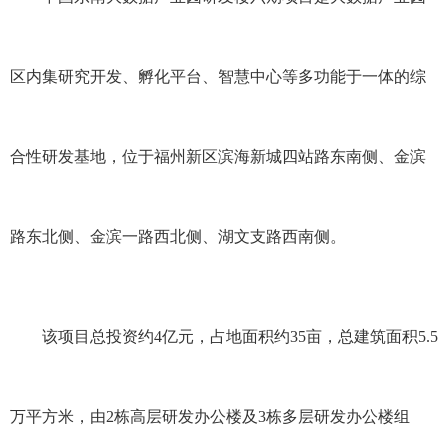
区内集研究开发、孵化平台、智慧中心等多功能于一体的综
合性研发基地，位于福州新区滨海新城四站路东南侧、金滨
路东北侧、金滨一路西北侧、湖文支路西南侧。
该项目总投资约4亿元，占地面积约35亩，总建筑面积5.5
万平方米，由2栋高层研发办公楼及3栋多层研发办公楼组