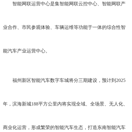
智能网联运营中心是集智能网联云控中心、智能网联产
业合作、市民参观体验、车辆运维等功能于一体的综合性智
能汽车产业运营中心。
福州新区智能汽车数字车城将分三期建设，预计到2025
年，滨海新城188平方公里内将实现全域、全场景、无人化、
商业化运营，形成繁荣的智能汽车生态，打造东南智能汽车